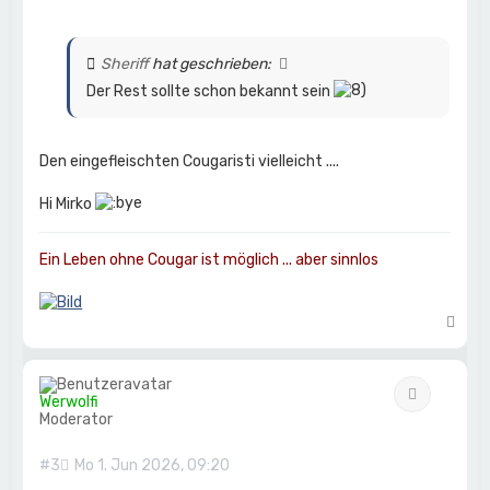
Sheriff
hat geschrieben:
Der Rest sollte schon bekannt sein
Den eingefleischten Cougaristi vielleicht ....
Hi Mirko
Ein Leben ohne Cougar ist möglich ... aber sinnlos
N
a
c
h
Zitat
o
Werwolfi
b
Moderator
e
n
#3
Mo 1. Jun 2026, 09:20