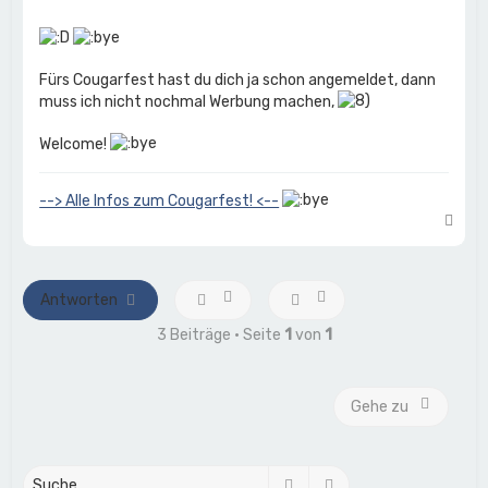
Fürs Cougarfest hast du dich ja schon angemeldet, dann
muss ich nicht nochmal Werbung machen,
Welcome!
--> Alle Infos zum Cougarfest! <--
N
a
c
h
o
Antworten
b
e
3 Beiträge • Seite
1
von
1
n
Gehe zu
Suche
Erweiterte Suche