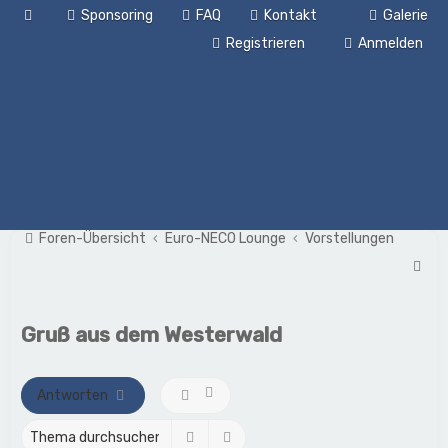
Sponsoring
FAQ
Kontakt
Galerie
Registrieren
Anmelden
Foren-Übersicht
Euro-NECO Lounge
Vorstellungen
S
u
c
Gruß aus dem Westerwald
h
e
Antworten
Suche
Erweiterte Suche