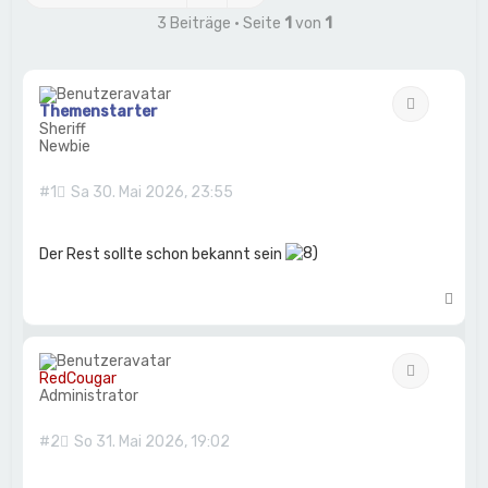
3 Beiträge • Seite
1
von
1
Zitat
Themenstarter
Sheriff
Newbie
#1
Sa 30. Mai 2026, 23:55
Der Rest sollte schon bekannt sein
N
a
c
h
Zitat
o
RedCougar
b
Administrator
e
n
#2
So 31. Mai 2026, 19:02