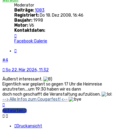
Werwolfi
Moderator
Beiträge:
1083
Registriert:
Do 18. Dez 2008, 16:46
Baujahr:
1998
Motor:
V6
Kontaktdaten:
Kontaktdaten
von
Facebook
Galerie
Werwolfi
Zitat
#4
So 22. Mär 2026, 11:32
Äußerst interessant.
Eigentlich war geplant so gegen 17 Uhr die Heimreise
anzutreten....um 19:30 haben wir es dann
doch noch geschafft die Veranstaltung aufzulösen.
--> Alle Infos zum Cougarfest! <--
Nach
oben
Antworten
Druckansicht