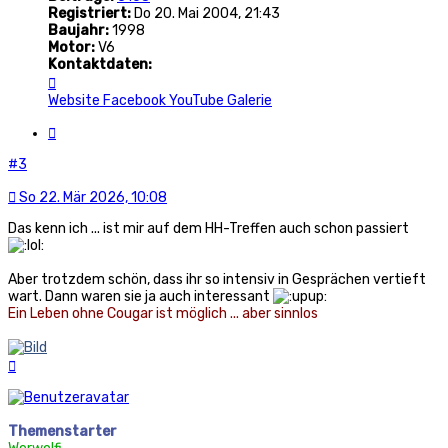
Registriert:
Do 20. Mai 2004, 21:43
Baujahr:
1998
Motor:
V6
Kontaktdaten:
Kontaktdaten
von
Website
Facebook
YouTube
Galerie
RedCougar
Zitat
#3
So 22. Mär 2026, 10:08
Das kenn ich ... ist mir auf dem HH-Treffen auch schon passiert
Aber trotzdem schön, dass ihr so intensiv in Gesprächen vertieft
wart. Dann waren sie ja auch interessant
Ein Leben ohne Cougar ist möglich ... aber sinnlos
Nach
oben
Themenstarter