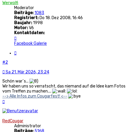
Werwolfi
Moderator
Beiträge:
1083
Registriert:
Do 18. Dez 2008, 16:46
Baujahr:
1998
Motor:
V6
Kontaktdaten:
Kontaktdaten
von
Facebook
Galerie
Werwolfi
Zitat
#2
Sa 21. Mär 2026, 23:24
Schön war´s...
Wir haben uns so verratscht, das niemand auf die Idee kam Fotos
vom Treffen zu machen....
--> Alle Infos zum Cougarfest! <--
Nach
oben
RedCougar
Administrator
Beiträge:
5168