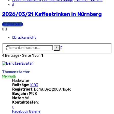
Foren-Übersicht
Euro-NECO Lounge
Treffen / Termine
Suche
2026/03/21 Kaffeetrinken in Nürnberg
Antworten
Druckansicht
Erweiterte
Suche
Suche
4 Beiträge • Seite
1
von
1
Themenstarter
Werwolfi
Moderator
Beiträge:
1083
Registriert:
Do 18. Dez 2008, 16:46
Baujahr:
1998
Motor:
V6
Kontaktdaten:
Kontaktdaten
von
Facebook
Galerie