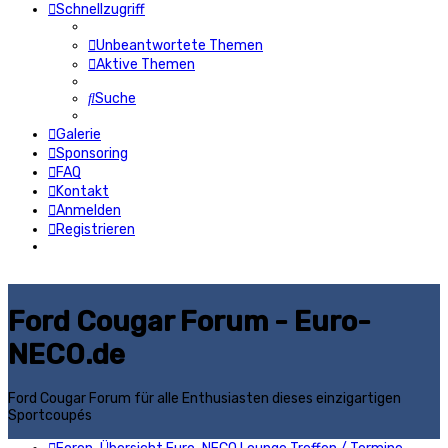
Schnellzugriff
Unbeantwortete Themen
Aktive Themen
Suche
Galerie
Sponsoring
FAQ
Kontakt
Anmelden
Registrieren
Ford Cougar Forum - Euro-
NECO.de
Ford Cougar Forum für alle Enthusiasten dieses einzigartigen
Sportcoupés