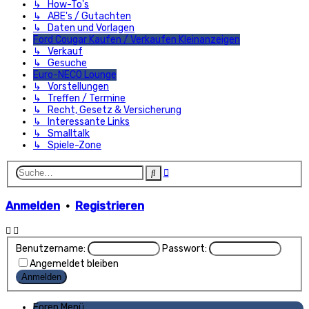
↳ How-To's
↳ ABE's / Gutachten
↳ Daten und Vorlagen
Ford Cougar Kaufen / Verkaufen Kleinanzeigen
↳ Verkauf
↳ Gesuche
Euro-NECO Lounge
↳ Vorstellungen
↳ Treffen / Termine
↳ Recht, Gesetz & Versicherung
↳ Interessante Links
↳ Smalltalk
↳ Spiele-Zone
Erweiterte
Suche
Suche
Anmelden
•
Registrieren
Benutzername:
Passwort:
Angemeldet bleiben
Foren Menü