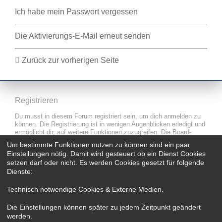
Ich habe mein Passwort vergessen
Die Aktivierungs-E-Mail erneut senden
Zurück zur vorherigen Seite
Registrieren
Du musst in diesem Forum registriert sein, um dich anmelden zu
können. Die Registrierung ist in wenigen Augenblicken erledigt und
ermöglicht dir, auf weitere Funktionen zuzugreifen. Die Board-
Administration kann registrierten Benutzern auch zusätzliche
Um bestimmte Funktionen nutzen zu können sind ein paar
Berechtigungen zuweisen. Beachte bitte unsere
Einstellungen nötig. Damit wird gesteuert ob ein Dienst Cookies
Nutzungsbedingungen und die verwandten Regelungen, bevor du
setzen darf oder nicht. Es werden Cookies gesetzt für folgende
dich registrierst. Bitte beachte auch die jeweiligen Forenregeln,
Dienste:
wenn du dich in diesem Board bewegst.
Technisch notwendige Cookies & Externe Medien
.
Nutzungsbedingungen
|
Datenschutzerklärung
Die Einstellungen können später zu jedem Zeitpunkt geändert
werden.
Registrieren