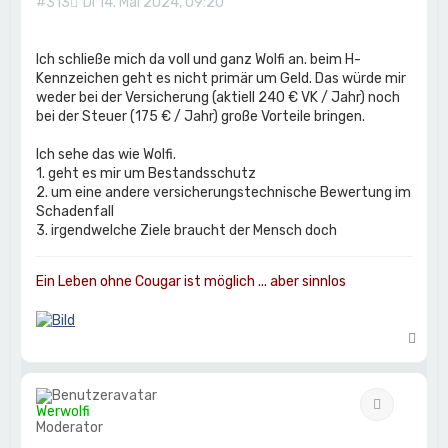
#313
Di 14. Mai 2024, 09:20
Ich schließe mich da voll und ganz Wolfi an. beim H-
Kennzeichen geht es nicht primär um Geld. Das würde mir
weder bei der Versicherung (aktiell 240 € VK / Jahr) noch
bei der Steuer (175 € / Jahr) große Vorteile bringen.
Ich sehe das wie Wolfi.
1. geht es mir um Bestandsschutz
2. um eine andere versicherungstechnische Bewertung im
Schadenfall
3. irgendwelche Ziele braucht der Mensch doch
Ein Leben ohne Cougar ist möglich ... aber sinnlos
N
a
c
h
Zitat
o
Werwolfi
b
Moderator
e