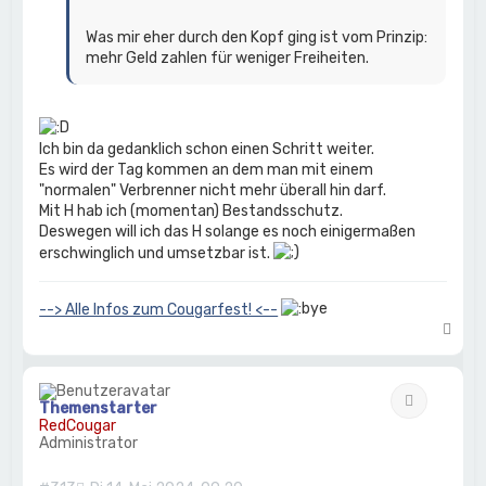
Was mir eher durch den Kopf ging ist vom Prinzip:
mehr Geld zahlen für weniger Freiheiten.
Ich bin da gedanklich schon einen Schritt weiter.
Es wird der Tag kommen an dem man mit einem
"normalen" Verbrenner nicht mehr überall hin darf.
Mit H hab ich (momentan) Bestandsschutz.
Deswegen will ich das H solange es noch einigermaßen
erschwinglich und umsetzbar ist.
--> Alle Infos zum Cougarfest! <--
N
a
c
h
Zitat
o
Themenstarter
b
RedCougar
e
Administrator
n