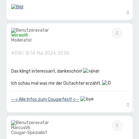
N
a
c
h
Zitat
o
Werwolfi
b
Moderator
e
n
#316
Di 14. Mai 2024, 20:50
Das klingt interessant, dankeschön!
Ich schau mal was mir der Gutachter erzählt.
--> Alle Infos zum Cougarfest! <--
N
a
c
h
Zitat
o
MarcusV6
b
Cougar-Spezialist
e