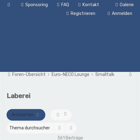
Sponsoring
FAQ
Kontakt
Galerie
Registrieren
Anmelden
S
Foren-Übersicht
Euro-NECO Lounge
Smalltalk
u
c
Laberei
h
e
Antworten
Suche
Erweiterte Suche
361 Beiträge