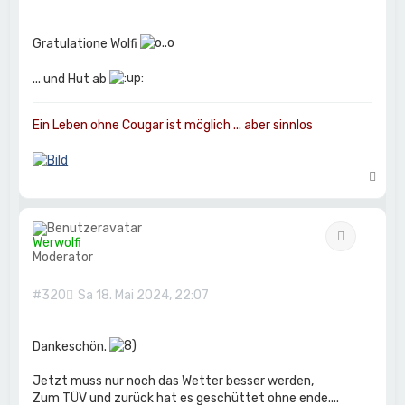
Gratulatione Wolfi
... und Hut ab
Ein Leben ohne Cougar ist möglich ... aber sinnlos
N
a
c
h
Zitat
o
Werwolfi
b
Moderator
e
n
#320
Sa 18. Mai 2024, 22:07
Dankeschön.
Jetzt muss nur noch das Wetter besser werden,
Zum TÜV und zurück hat es geschüttet ohne ende....