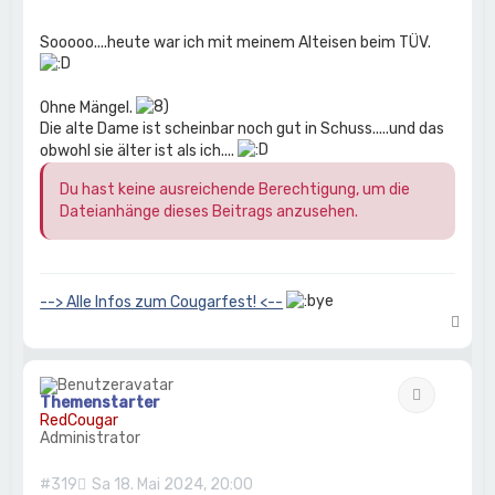
Sooooo....heute war ich mit meinem Alteisen beim TÜV.
Ohne Mängel.
Die alte Dame ist scheinbar noch gut in Schuss.....und das
obwohl sie älter ist als ich....
Du hast keine ausreichende Berechtigung, um die
Dateianhänge dieses Beitrags anzusehen.
--> Alle Infos zum Cougarfest! <--
N
a
c
h
Zitat
o
Themenstarter
b
RedCougar
e
Administrator
n
#319
Sa 18. Mai 2024, 20:00