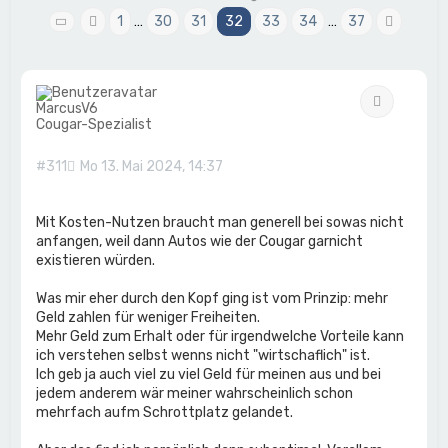
1
…
30
31
32
33
34
…
37
Seite
Vorherige
32
von
37
Nächs
Zitat
MarcusV6
Cougar-Spezialist
#311
Mo 13. Mai 2024, 14:37
Mit Kosten-Nutzen braucht man generell bei sowas nicht
anfangen, weil dann Autos wie der Cougar garnicht
existieren würden.
Was mir eher durch den Kopf ging ist vom Prinzip: mehr
Geld zahlen für weniger Freiheiten.
Mehr Geld zum Erhalt oder für irgendwelche Vorteile kann
ich verstehen selbst wenns nicht "wirtschaflich" ist.
Ich geb ja auch viel zu viel Geld für meinen aus und bei
jedem anderem wär meiner wahrscheinlich schon
mehrfach aufm Schrottplatz gelandet.