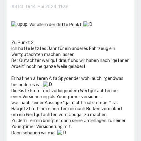
n
#314
Di 14. Mai 2024, 11:36
Vor allem der dritte Punkt!
Zu Punkt 2.:
Ich hatte letztes Jahr für ein anderes Fahrzeug ein
Wertgutachten machen lassen.
Der Gutachter war gut drauf und wir haben nach "getaner
Arbeit" noch ne ganze Weile gelabert.
Er hat nen älteren Alfa Spyder der wohl auch irgendwas
besonderes ist.
Die Kiste hat er mit vorliegendem Wertgutachten bei
einer Versicherung als Youngtimer versichert
was nach seiner Aussage "gar nicht mal so teuer" ist.
Hab jetzt mit ihm einen Termin nach Borken vereinbart
um ein Wertgutachten vom Cougar zu machen.
Zu dem Termin bringt er dann seine Unterlagen zu seiner
Youngtimer Versicherung mit.
Dann schauen wir mal.