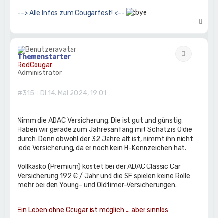
--> Alle Infos zum Cougarfest! <--
N
a
c
h
Zitat
o
Themenstarter
b
RedCougar
e
Administrator
n
#315
Di 14. Mai 2024, 19:01
Nimm die ADAC Versicherung. Die ist gut und günstig.
Haben wir gerade zum Jahresanfang mit Schatzis Oldie
durch. Denn obwohl der 32 Jahre alt ist, nimmt ihn nicht
jede Versicherung, da er noch kein H-Kennzeichen hat.
Vollkasko (Premium) kostet bei der ADAC Classic Car
Versicherung 192 € / Jahr und die SF spielen keine Rolle
mehr bei den Young- und Oldtimer-Versicherungen.
Ein Leben ohne Cougar ist möglich ... aber sinnlos