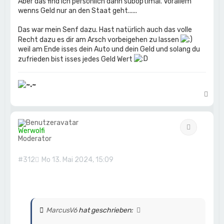
Aber das find ich persönlich dann suboptimal. Vorallem
wenns Geld nur an den Staat geht......
Das war mein Senf dazu. Hast natürlich auch das volle
Recht dazu es dir am Arsch vorbeigehen zu lassen
weil am Ende isses dein Auto und dein Geld und solang du
zufrieden bist isses jedes Geld Wert
N
a
c
h
Zitat
o
Werwolfi
b
Moderator
e
n
#312
Mo 13. Mai 2024, 15:09
MarcusV6
hat geschrieben: