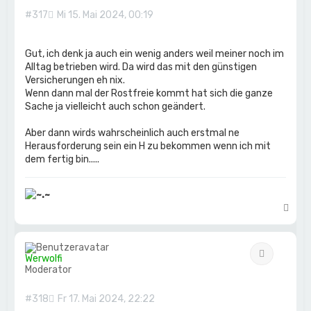
n
#317
Mi 15. Mai 2024, 00:19
Gut, ich denk ja auch ein wenig anders weil meiner noch im
Alltag betrieben wird. Da wird das mit den günstigen
Versicherungen eh nix.
Wenn dann mal der Rostfreie kommt hat sich die ganze
Sache ja vielleicht auch schon geändert.
Aber dann wirds wahrscheinlich auch erstmal ne
Herausforderung sein ein H zu bekommen wenn ich mit
dem fertig bin.....
N
a
c
h
Zitat
o
Werwolfi
b
Moderator
e
n
#318
Fr 17. Mai 2024, 22:22