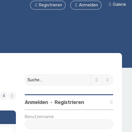
Galerie
Registrieren
Anmelden
Suche
Erweiterte
4
Nächste
Anmelden
•
Registrieren
Benutzername: