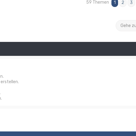
59 Themen
1
2
3
Gehe z
n.
rstellen.
.
.