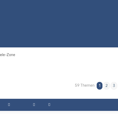
iele-Zone
59 Themen
rweiterte Suche
1
2
3