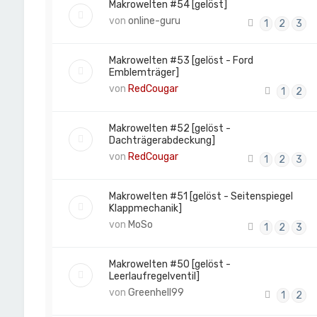
Makrowelten #54 [gelöst]
von
online-guru
1
2
3
Makrowelten #53 [gelöst - Ford
Emblemträger]
von
RedCougar
1
2
Makrowelten #52 [gelöst -
Dachträgerabdeckung]
von
RedCougar
1
2
3
Makrowelten #51 [gelöst - Seitenspiegel
Klappmechanik]
von
MoSo
1
2
3
Makrowelten #50 [gelöst -
Leerlaufregelventil]
von
Greenhell99
1
2