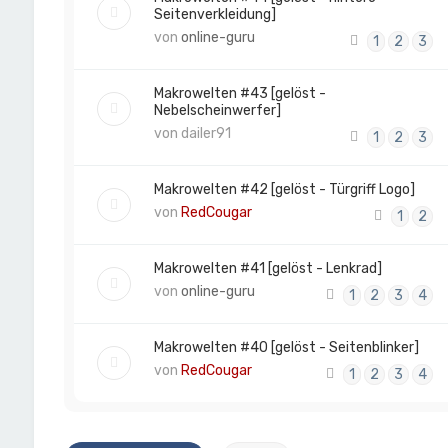
Seitenverkleidung]
von
online-guru
1
2
3
Makrowelten #43 [gelöst -
Nebelscheinwerfer]
von
dailer91
1
2
3
Makrowelten #42 [gelöst - Türgriff Logo]
von
RedCougar
1
2
Makrowelten #41 [gelöst - Lenkrad]
von
online-guru
1
2
3
4
Makrowelten #40 [gelöst - Seitenblinker]
von
RedCougar
1
2
3
4