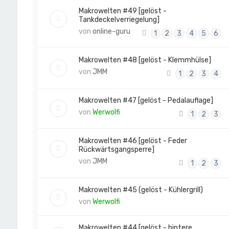
Makrowelten #49 [gelöst -
Tankdeckelverriegelung]
von
online-guru
1
2
3
4
5
6
Makrowelten #48 [gelöst - Klemmhülse]
von
JMM
1
2
3
4
Makrowelten #47 [gelöst - Pedalauflage]
von
Werwolfi
1
2
3
Makrowelten #46 [gelöst - Feder
Rückwärtsgangsperre]
von
JMM
1
2
3
Makrowelten #45 (gelöst - Kühlergrill)
von
Werwolfi
Makrowelten #44 [gelöst - hintere