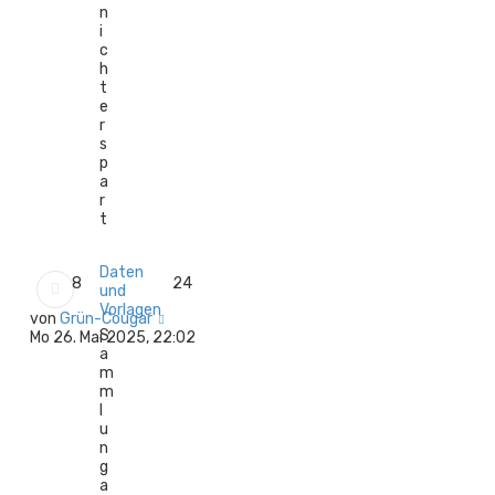
n
i
c
h
t
e
r
s
p
a
r
t
Daten
8
24
und
Vorlagen
N
von
Grün-Cougar
S
e
Mo 26. Mai 2025, 22:02
a
u
m
e
m
s
l
t
u
e
n
r
g
B
a
e