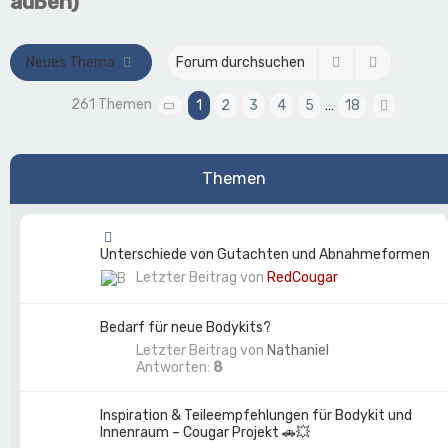
außen)
Suche
Erweitert
Neues Thema
261 Themen
1
2
3
4
5
…
18
Seite
1
von
18
Nächst
Themen
Unterschiede von Gutachten und Abnahmeformen
Letzter Beitrag von
RedCougar
Bedarf für neue Bodykits?
Letzter Beitrag von
Nathaniel
Antworten:
8
Inspiration & Teileempfehlungen für Bodykit und
Innenraum – Cougar Projekt 🚗💥