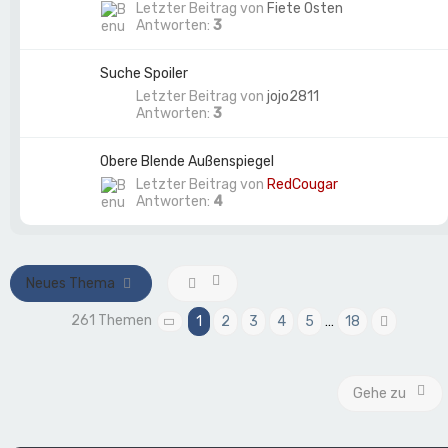
Letzter Beitrag von
Fiete Osten
Antworten:
3
Suche Spoiler
Letzter Beitrag von
jojo2811
Antworten:
3
Obere Blende Außenspiegel
Letzter Beitrag von
RedCougar
Antworten:
4
Neues Thema
261 Themen
1
2
3
4
5
…
18
Seite
1
von
18
Nächst
Gehe zu