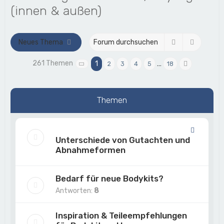
h
(innen & außen)
e
Suche
Erweite
Neues Thema
261 Themen
1
…
2
3
4
5
18
Seite
1
von
18
Nächste
Themen
Unterschiede von Gutachten und
Abnahmeformen
Bedarf für neue Bodykits?
Antworten:
8
Inspiration & Teileempfehlungen