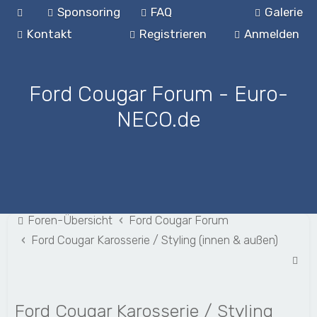
Sponsoring
FAQ
Galerie
Kontakt
Registrieren
Anmelden
Ford Cougar Forum - Euro-
NECO.de
Foren-Übersicht
Ford Cougar Forum
Ford Cougar Karosserie / Styling (innen & außen)
S
u
c
Ford Cougar Karosserie / Styling