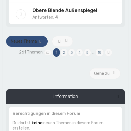
Obere Blende Außenspiegel
Antworten:
4
Neues Thema
261 Themen
1
…
2
3
4
5
18
Seite
1
von
18
Nächste
Gehe zu
Information
Berechtigungen in diesem Forum
Du darfst
keine
neuen Themen in diesem Forum
erstellen.