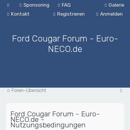
Sponsoring
FAQ
Galerie
Kontakt
Registrieren
Anmelden
Ford Cougar Forum - Euro-
NECO.de
S
Foren-Übersicht
u
c
Ford Cougar Forum - Euro-
h
NECO.de -
e
Nutzungsbedingungen