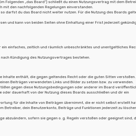
(im Folgenden „das Board“) schließt du einen Nutzungsvertrag mit dem Betre
ich mit den nachfolgenden Regelungen einverstanden.
so darfst du das Board nicht weiter nutzen. Für die Nutzung des Boards gelt
en und kann von beiden Seiten ohne Einhaltung einer Frist jederzeit gekündi
r ein einfaches, zeitlich und räumlich unbeschränktes und unentgeltliches Rec
ch nach Kündigung des Nutzungsvertrages bestehen.
ne Inhalte enthält, die gegen geltendes Recht oder die guten Sitten verstoßen.
 deinen Beiträgen verwendeten Links und Bilder zu setzen bzw. zu verwenden.
rstößen gegen diese Nutzungsbedingungen oder anderer im Board veröffentlic
e oder dauerhaft von der Nutzung dieses Boards ausschließen und dir ein
rtung für die Inhalte von Beiträgen übernimmt, die er nicht selbst erstellt ha
m Betreiber, dein Benutzerkonto, Beiträge und Funktionen jederzeit zu lösche
äge abzuändern, sofern sie gegen o. g. Regeln verstoßen oder geeignet sind,