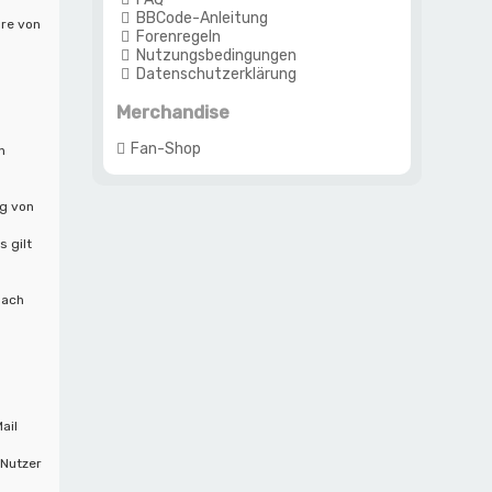
BBCode-Anleitung
are von
Forenregeln
Nutzungsbedingungen
Datenschutzerklärung
Merchandise
Fan-Shop
n
ng von
 gilt
nach
ail
 Nutzer