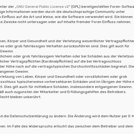
nter der „
GNU General Public License v2
“ (GPL) bereitgestellten Foren-Softw
hige Informationen werden durch die deutschsprachige Community unter
 Einfluss auf die Art und Weise, wie die Software verwendet wird. Sie können
 Zwecke nicht untersagen oder auf Inhalte fremder Foren Einfluss nehmen.
ben, Körper und Gesundheit und der Verletzung wesentlicher Vertragspflichte
ches oder grob fahrlässiges Verhalten zurückzuführen sind. Dies gilt auch für
 Gewinn.
zlichem oder grob fahrlässigem Verhalten oder bei Schäden aus der Verletzu
cher Vertragspflichten (Kardinalpflichten) auf die bei Vertragsschluss
er Höhe nach auf die vertragstypischen Durchschnittsschäden begrenzt. Dies
gangenen Gewinn.
erletzung von Leben, Körper und Gesundheit oder vorsätzlichem oder grob
ragsschluss typischerweise vorhersehbaren Schäden und im Übrigen der Höhe 
t. Dies gilt auch für mittelbare Schäden, insbesondere entgangenen Gewinn.
ß auch zugunsten der Mitarbeiter und Erfüllungsgehilfen des Betreibers.
echt bleiben unberührt.
nd die Datenschutzerklärung zu ändern. Die Änderung wird dem Nutzer per E-M
hen. Im Falle des Widerspruchs erlischt das zwischen dem Betreiber und dem