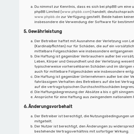
Du nimmst zur Kenntnis, dass es sich bei phpBB um eine u
phpBB Limited (
www.phpbb.com
) handelt; deutschsprac
www.phpbb.de
zur Verfügung gestellt. Beide haben keinen
insbesondere die Verwendung der Software für bestimmte
5. Gewährleistung
Der Betreiber haftet mit Ausnahme der Verletzung von Le
(Kardinalpflichten) nur für Schäden, die auf ein vorsätzli
mittelbare Folgeschäden wie insbesondere entgangenen
Die Haftung ist gegenüber Verbrauchern außer bei vorsät
Leben, Körper und Gesundheit und der Verletzung wesentli
typischerweise vorhersehbaren Schäden und im übrigen d
auch für mittelbare Folgeschäden wie insbesondere ent
Die Haftung ist gegenüber Unternehmern außer bei der V
fahrlässigem Verhalten des Betreibers auf die bei Vert
auf die vertragstypischen Durchschnittsschäden begrenz
Die Haftungsbegrenzung der Absätze a bis c gilt sinngemä
Ansprüche für eine Haftung aus zwingendem nationalem R
6. Änderungsvorbehalt
Der Betreiber ist berechtigt, die Nutzungsbedingungen u
mitgeteilt.
Der Nutzer ist berechtigt, den Änderungen zu widersprec
bestehende Vertragsverhältnis mit sofortiger Wirkung.