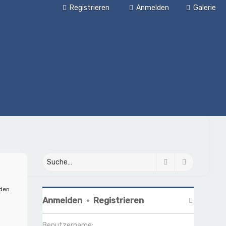
Registrieren
Anmelden
Galerie
Suche
Erweiterte
nden
Anmelden
•
Registrieren
Benutzername: