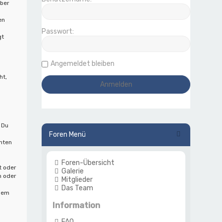
iber
en
Passwort:
gt
Angemeldet bleiben
ht,
 Du
Foren Menü
hten
Foren-Übersicht
t oder
Galerie
n oder
Mitglieder
Das Team
 dem
Information
FAQ