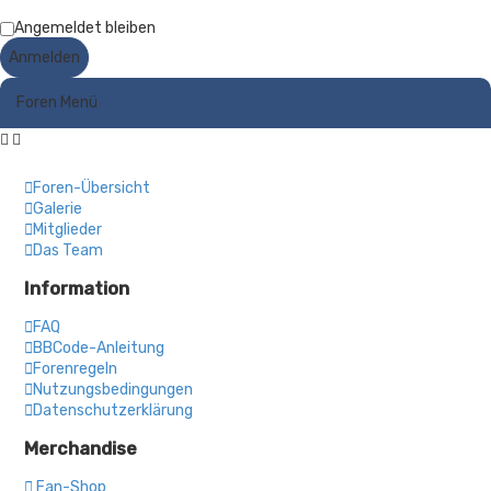
t
e
Angemeldet bleiben
S
u
c
h
Foren Menü
e
Foren-Übersicht
Galerie
Mitglieder
Das Team
Information
FAQ
BBCode-Anleitung
Forenregeln
Nutzungsbedingungen
Datenschutzerklärung
Merchandise
Fan-Shop