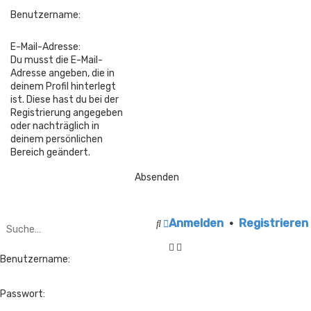
Benutzername:
E-Mail-Adresse:
Du musst die E-Mail-
Adresse angeben, die in
deinem Profil hinterlegt
ist. Diese hast du bei der
Registrierung angegeben
oder nachträglich in
deinem persönlichen
Bereich geändert.
E
Anmelden
•
Registrieren
S
r
u
w
c
e
h
Benutzername:
i
e
t
e
Passwort:
r