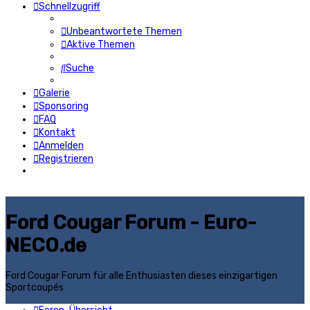
Schnellzugriff
Unbeantwortete Themen
Aktive Themen
Suche
Galerie
Sponsoring
FAQ
Kontakt
Anmelden
Registrieren
Ford Cougar Forum - Euro-
NECO.de
Ford Cougar Forum für alle Enthusiasten dieses einzigartigen
Sportcoupés