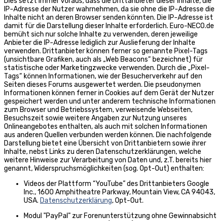
Dies setzt immer voraus, dass die Drittanbieter dieser Inhalte, die
IP-Adresse der Nutzer wahrnehmen, da sie ohne die IP-Adresse die
Inhalte nicht an deren Browser senden könnten. Die IP-Adresse ist
damit für die Darstellung dieser Inhalte erforderlich. Euro-NECO.de
bemüht sich nur solche Inhalte zu verwenden, deren jeweilige
Anbieter die IP-Adresse lediglich zur Auslieferung der Inhalte
verwenden. Drittanbieter können ferner so genannte Pixel-Tags
(unsichtbare Grafiken, auch als „Web Beacons“ bezeichnet) für
statistische oder Marketingzwecke verwenden. Durch die „Pixel-
Tags“ können Informationen, wie der Besucherverkehr auf den
Seiten dieses Forums ausgewertet werden. Die pseudonymen
Informationen können ferner in Cookies auf dem Gerät der Nutzer
gespeichert werden und unter anderem technische Informationen
zum Browser und Betriebssystem, verweisende Webseiten,
Besuchszeit sowie weitere Angaben zur Nutzung unseres
Onlineangebotes enthalten, als auch mit solchen Informationen
aus anderen Quellen verbunden werden können. Die nachfolgende
Darstellung bietet eine Übersicht von Drittanbietern sowie ihrer
Inhalte, nebst Links zu deren Datenschutzerklärungen, welche
weitere Hinweise zur Verarbeitung von Daten und, z.T. bereits hier
genannt, Widerspruchsmöglichkeiten (sog. Opt-Out) enthalten:
Videos der Plattform “YouTube” des Drittanbieters Google
Inc., 1600 Amphitheatre Parkway, Mountain View, CA 94043,
USA.
Datenschutzerklärung
, Opt-Out.
Modul "PayPal" zur Forenunterstützung ohne Gewinnabsicht