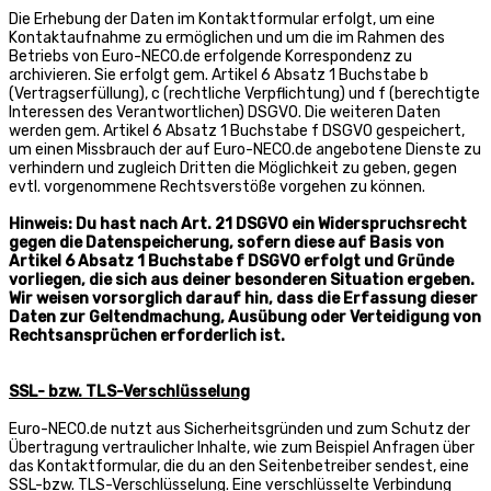
Die Erhebung der Daten im Kontaktformular erfolgt, um eine
Kontaktaufnahme zu ermöglichen und um die im Rahmen des
Betriebs von Euro-NECO.de erfolgende Korrespondenz zu
archivieren. Sie erfolgt gem. Artikel 6 Absatz 1 Buchstabe b
(Vertragserfüllung), c (rechtliche Verpflichtung) und f (berechtigte
Interessen des Verantwortlichen) DSGVO. Die weiteren Daten
werden gem. Artikel 6 Absatz 1 Buchstabe f DSGVO gespeichert,
um einen Missbrauch der auf Euro-NECO.de angebotene Dienste zu
verhindern und zugleich Dritten die Möglichkeit zu geben, gegen
evtl. vorgenommene Rechtsverstöße vorgehen zu können.
Hinweis: Du hast nach Art. 21 DSGVO ein Widerspruchsrecht
gegen die Datenspeicherung, sofern diese auf Basis von
Artikel 6 Absatz 1 Buchstabe f DSGVO erfolgt und Gründe
vorliegen, die sich aus deiner besonderen Situation ergeben.
Wir weisen vorsorglich darauf hin, dass die Erfassung dieser
Daten zur Geltendmachung, Ausübung oder Verteidigung von
Rechtsansprüchen erforderlich ist.
SSL- bzw. TLS-Verschlüsselung
Euro-NECO.de nutzt aus Sicherheitsgründen und zum Schutz der
Übertragung vertraulicher Inhalte, wie zum Beispiel Anfragen über
das Kontaktformular, die du an den Seitenbetreiber sendest, eine
SSL-bzw. TLS-Verschlüsselung. Eine verschlüsselte Verbindung