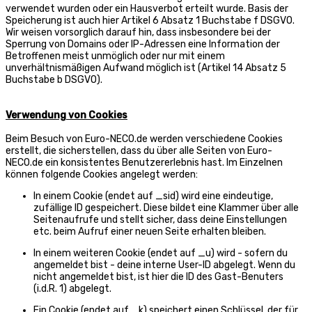
verwendet wurden oder ein Hausverbot erteilt wurde. Basis der
Speicherung ist auch hier Artikel 6 Absatz 1 Buchstabe f DSGVO.
Wir weisen vorsorglich darauf hin, dass insbesondere bei der
Sperrung von Domains oder IP-Adressen eine Information der
Betroffenen meist unmöglich oder nur mit einem
unverhältnismäßigen Aufwand möglich ist (Artikel 14 Absatz 5
Buchstabe b DSGVO).
Verwendung von Cookies
Beim Besuch von Euro-NECO.de werden verschiedene Cookies
erstellt, die sicherstellen, dass du über alle Seiten von Euro-
NECO.de ein konsistentes Benutzererlebnis hast. Im Einzelnen
können folgende Cookies angelegt werden:
In einem Cookie (endet auf _sid) wird eine eindeutige,
zufällige ID gespeichert. Diese bildet eine Klammer über alle
Seitenaufrufe und stellt sicher, dass deine Einstellungen
etc. beim Aufruf einer neuen Seite erhalten bleiben.
In einem weiteren Cookie (endet auf _u) wird - sofern du
angemeldet bist - deine interne User-ID abgelegt. Wenn du
nicht angemeldet bist, ist hier die ID des Gast-Benuters
(i.d.R. 1) abgelegt.
Ein Cookie (endet auf _k) speichert einen Schlüssel, der für