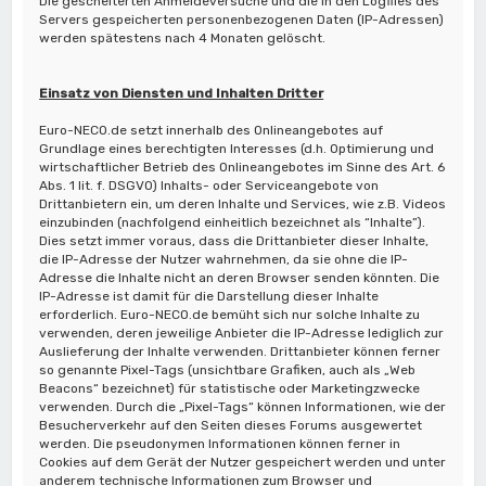
Die gescheiterten Anmeldeversuche und die in den Logfiles des
Servers gespeicherten personenbezogenen Daten (IP-Adressen)
werden spätestens nach 4 Monaten gelöscht.
Einsatz von Diensten und Inhalten Dritter
Euro-NECO.de setzt innerhalb des Onlineangebotes auf
Grundlage eines berechtigten Interesses (d.h. Optimierung und
wirtschaftlicher Betrieb des Onlineangebotes im Sinne des Art. 6
Abs. 1 lit. f. DSGVO) Inhalts- oder Serviceangebote von
Drittanbietern ein, um deren Inhalte und Services, wie z.B. Videos
einzubinden (nachfolgend einheitlich bezeichnet als “Inhalte”).
Dies setzt immer voraus, dass die Drittanbieter dieser Inhalte,
die IP-Adresse der Nutzer wahrnehmen, da sie ohne die IP-
Adresse die Inhalte nicht an deren Browser senden könnten. Die
IP-Adresse ist damit für die Darstellung dieser Inhalte
erforderlich. Euro-NECO.de bemüht sich nur solche Inhalte zu
verwenden, deren jeweilige Anbieter die IP-Adresse lediglich zur
Auslieferung der Inhalte verwenden. Drittanbieter können ferner
so genannte Pixel-Tags (unsichtbare Grafiken, auch als „Web
Beacons“ bezeichnet) für statistische oder Marketingzwecke
verwenden. Durch die „Pixel-Tags“ können Informationen, wie der
Besucherverkehr auf den Seiten dieses Forums ausgewertet
werden. Die pseudonymen Informationen können ferner in
Cookies auf dem Gerät der Nutzer gespeichert werden und unter
anderem technische Informationen zum Browser und