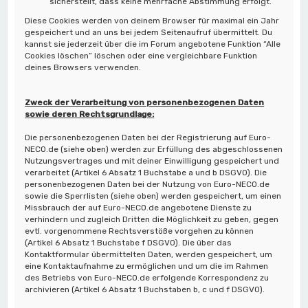
sicherstellt, dass keine mehrfache Abstimmung erfolgt.
Diese Cookies werden von deinem Browser für maximal ein Jahr
gespeichert und an uns bei jedem Seitenaufruf übermittelt. Du
kannst sie jederzeit über die im Forum angebotene Funktion “Alle
Cookies löschen” löschen oder eine vergleichbare Funktion
deines Browsers verwenden.
Zweck der Verarbeitung von personenbezogenen Daten
sowie deren Rechtsgrundlage:
Die personenbezogenen Daten bei der Registrierung auf Euro-
NECO.de (siehe oben) werden zur Erfüllung des abgeschlossenen
Nutzungsvertrages und mit deiner Einwilligung gespeichert und
verarbeitet (Artikel 6 Absatz 1 Buchstabe a und b DSGVO). Die
personenbezogenen Daten bei der Nutzung von Euro-NECO.de
sowie die Sperrlisten (siehe oben) werden gespeichert, um einen
Missbrauch der auf Euro-NECO.de angebotene Dienste zu
verhindern und zugleich Dritten die Möglichkeit zu geben, gegen
evtl. vorgenommene Rechtsverstöße vorgehen zu können
(Artikel 6 Absatz 1 Buchstabe f DSGVO). Die über das
Kontaktformular übermittelten Daten, werden gespeichert, um
eine Kontaktaufnahme zu ermöglichen und um die im Rahmen
des Betriebs von Euro-NECO.de erfolgende Korrespondenz zu
archivieren (Artikel 6 Absatz 1 Buchstaben b, c und f DSGVO).