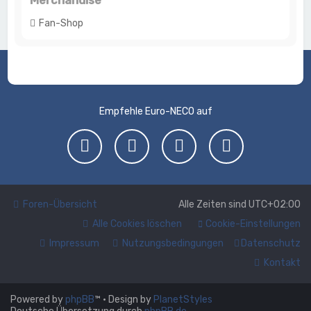
Merchandise
Fan-Shop
Empfehle Euro-NECO auf
Foren-Übersicht
Alle Zeiten sind
UTC+02:00
Alle Cookies löschen
Cookie-Einstellungen
Impressum
Nutzungsbedingungen
Datenschutz
Kontakt
Powered by
phpBB
™
• Design by
PlanetStyles