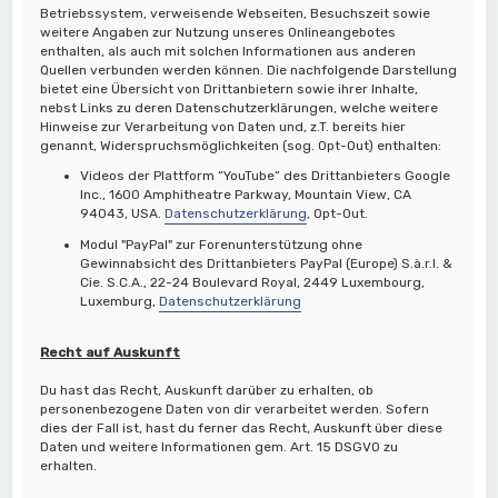
Betriebssystem, verweisende Webseiten, Besuchszeit sowie
weitere Angaben zur Nutzung unseres Onlineangebotes
enthalten, als auch mit solchen Informationen aus anderen
Quellen verbunden werden können. Die nachfolgende Darstellung
bietet eine Übersicht von Drittanbietern sowie ihrer Inhalte,
nebst Links zu deren Datenschutzerklärungen, welche weitere
Hinweise zur Verarbeitung von Daten und, z.T. bereits hier
genannt, Widerspruchsmöglichkeiten (sog. Opt-Out) enthalten:
Videos der Plattform “YouTube” des Drittanbieters Google
Inc., 1600 Amphitheatre Parkway, Mountain View, CA
94043, USA.
Datenschutzerklärung
, Opt-Out.
Modul "PayPal" zur Forenunterstützung ohne
Gewinnabsicht des Drittanbieters PayPal (Europe) S.à.r.l. &
Cie. S.C.A., 22-24 Boulevard Royal, 2449 Luxembourg,
Luxemburg,
Datenschutzerklärung
Recht auf Auskunft
Du hast das Recht, Auskunft darüber zu erhalten, ob
personenbezogene Daten von dir verarbeitet werden. Sofern
dies der Fall ist, hast du ferner das Recht, Auskunft über diese
Daten und weitere Informationen gem. Art. 15 DSGVO zu
erhalten.