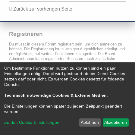
Zurück zur vorherigen Seite
Registrieren
Du musst in diesem Forum registriert sein, um dich anmelden zu
können. Die Registrierung ist in wenigen Augenblicken erledigt und
ermöglicht dir, auf weitere Funktionen zuzugreifen. Die Board-
Administration kann registrierten Benutzern auch zusätzliche
Berechtigungen zuweisen. Beachte bitte unsere
Um bestimmte Funktionen nutzen zu können sind ein paar
Nutzungsbedingungen und die verwandten Regelungen, bevor du
dich registrierst. Bitte beachte auch die jeweiligen Forenregeln,
Einstellungen nötig. Damit wird gesteuert ob ein Dienst Cookies
wenn du dich in diesem Board bewegst.
setzen darf oder nicht. Es werden Cookies gesetzt für folgende
Dienste:
Nutzungsbedingungen
|
Datenschutzerklärung
Technisch notwendige Cookies & Externe Medien
.
Registrieren
Die Einstellungen können später zu jedem Zeitpunkt geändert
werden.
Zu den Cookie-Einstellungen
Ablehnen
Akzeptieren