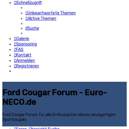
Schnellzugriff
Unbeantwortete Themen
Aktive Themen
Suche
Galerie
Sponsoring
FAQ
Kontakt
Anmelden
Registrieren
Ford Cougar Forum - Euro-
NECO.de
Ford Cougar Forum für alle Enthusiasten dieses einzigartigen
Sportcoupés