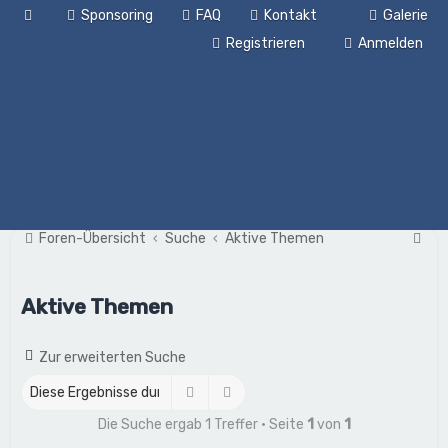
Sponsoring
FAQ
Kontakt
Galerie
Registrieren
Anmelden
S
Foren-Übersicht
Suche
Aktive Themen
u
c
Aktive Themen
h
e
Zur erweiterten Suche
Suche
Erweiterte Suche
Die Suche ergab 1 Treffer • Seite
1
von
1