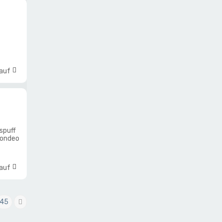
 auf
spuff
ondeo
 auf
45
Nächste