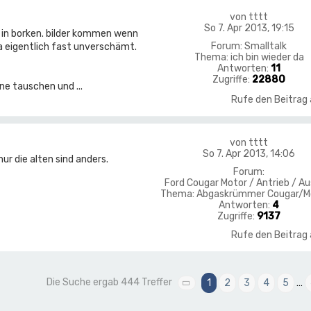
von
tttt
So 7. Apr 2013, 19:15
l in borken. bilder kommen wenn
Forum:
Smalltalk
a eigentlich fast unverschämt.
Thema:
ich bin wieder da
Antworten:
11
Zugriffe:
22880
ne tauschen und ...
Rufe den Beitrag
von
tttt
So 7. Apr 2013, 14:06
r die alten sind anders.
Forum:
Ford Cougar Motor / Antrieb / Au
Thema:
Abgaskrümmer Cougar/M
Antworten:
4
Zugriffe:
9137
Rufe den Beitrag
Die Suche ergab 444 Treffer
1
2
3
4
5
…
Seite
1
von
45