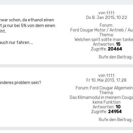
von
tttt
Do 8. Jan 2015, 10:22
zwar schon, da ethanol einen
Forum:
 ja nur bei 5% von dem einen
Ford Cougar Motor / Antrieb / Au
ht.
Thema:
Welchen sprit sollte man tank
uch nur fahren ...
Antworten:
15
Zugriffe:
20464
Rufe den Beitrag
von
tttt
Fr 10. Mai 2013, 17:28
 anderes problem sein?
Forum:
Ford Cougar Allgemei
Thema:
Das Klimamodul in meinem Couga
keine Funktion
Antworten:
10
Zugriffe:
24954
Rufe den Beitrag