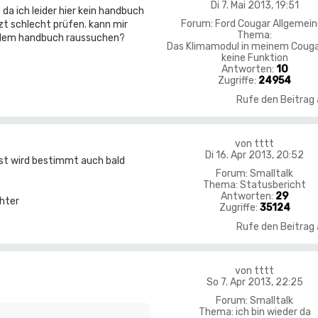
Di 7. Mai 2013, 19:51
 da ich leider hier kein handbuch
Forum:
Ford Cougar Allgemei
tzt schlecht prüfen. kann mir
Thema:
s dem handbuch raussuchen?
Das Klimamodul in meinem Couga
keine Funktion
Antworten:
10
Zugriffe:
24954
Rufe den Beitrag
von
tttt
Di 16. Apr 2013, 20:52
rest wird bestimmt auch bald
Forum:
Smalltalk
Thema:
Statusbericht
Antworten:
29
chter
Zugriffe:
35124
Rufe den Beitrag
von
tttt
So 7. Apr 2013, 22:25
Forum:
Smalltalk
Thema:
ich bin wieder da