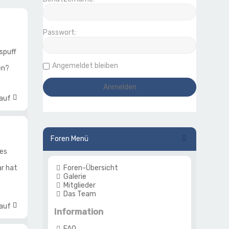
Passwort:
spuff
Angemeldet bleiben
en?
 auf
Foren Menü
nes
r hat
Foren-Übersicht
Galerie
Mitglieder
Das Team
 auf
Information
FAQ