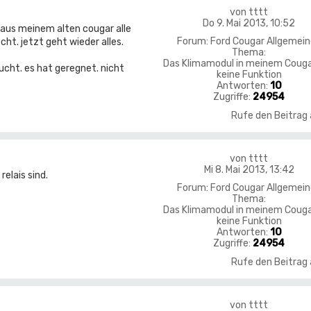
von
tttt
Do 9. Mai 2013, 10:52
h aus meinem alten cougar alle
Forum:
Ford Cougar Allgemei
t. jetzt geht wieder alles.
Thema:
Das Klimamodul in meinem Couga
cht. es hat geregnet. nicht
keine Funktion
Antworten:
10
Zugriffe:
24954
Rufe den Beitrag
von
tttt
Mi 8. Mai 2013, 13:42
elais sind.
Forum:
Ford Cougar Allgemei
Thema:
Das Klimamodul in meinem Couga
keine Funktion
Antworten:
10
Zugriffe:
24954
Rufe den Beitrag
von
tttt