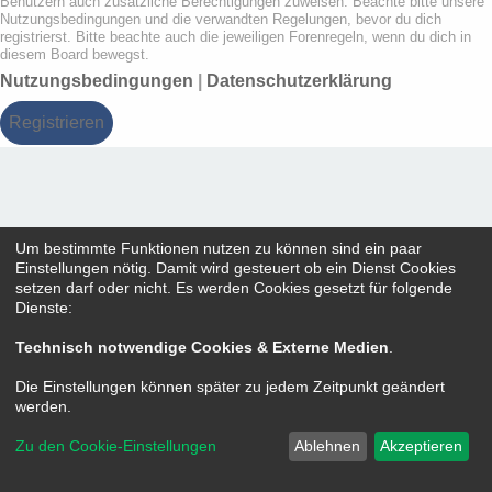
Benutzern auch zusätzliche Berechtigungen zuweisen. Beachte bitte unsere
Nutzungsbedingungen und die verwandten Regelungen, bevor du dich
registrierst. Bitte beachte auch die jeweiligen Forenregeln, wenn du dich in
diesem Board bewegst.
Nutzungsbedingungen
|
Datenschutzerklärung
Registrieren
Um bestimmte Funktionen nutzen zu können sind ein paar
Einstellungen nötig. Damit wird gesteuert ob ein Dienst Cookies
setzen darf oder nicht. Es werden Cookies gesetzt für folgende
Dienste:
Technisch notwendige Cookies & Externe Medien
.
Die Einstellungen können später zu jedem Zeitpunkt geändert
werden.
Zu den Cookie-Einstellungen
Ablehnen
Akzeptieren