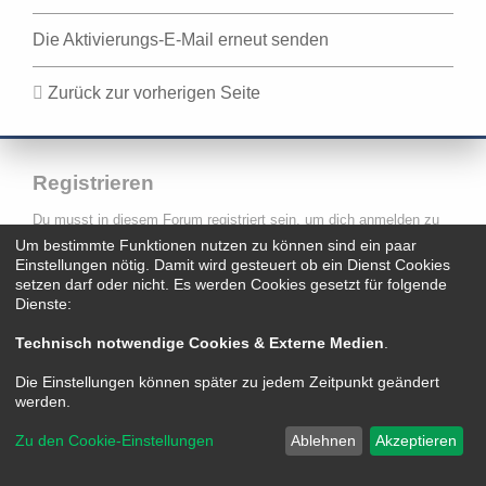
Die Aktivierungs-E-Mail erneut senden
Zurück zur vorherigen Seite
Registrieren
Du musst in diesem Forum registriert sein, um dich anmelden zu
können. Die Registrierung ist in wenigen Augenblicken erledigt und
Um bestimmte Funktionen nutzen zu können sind ein paar
ermöglicht dir, auf weitere Funktionen zuzugreifen. Die Board-
Einstellungen nötig. Damit wird gesteuert ob ein Dienst Cookies
Administration kann registrierten Benutzern auch zusätzliche
setzen darf oder nicht. Es werden Cookies gesetzt für folgende
Berechtigungen zuweisen. Beachte bitte unsere
Dienste:
Nutzungsbedingungen und die verwandten Regelungen, bevor du
dich registrierst. Bitte beachte auch die jeweiligen Forenregeln,
wenn du dich in diesem Board bewegst.
Technisch notwendige Cookies & Externe Medien
.
Nutzungsbedingungen
|
Datenschutzerklärung
Die Einstellungen können später zu jedem Zeitpunkt geändert
werden.
Registrieren
Zu den Cookie-Einstellungen
Ablehnen
Akzeptieren