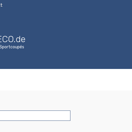
t
ECO.de
n Sportcoupés