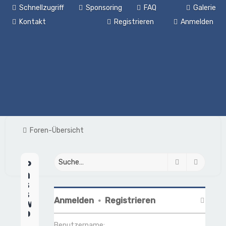
Schnellzugriff
Sponsoring
FAQ
Galerie
Kontakt
Registrieren
Anmelden
Foren-Übersicht
Suche
Erweite
P
a
s
s
Anmelden
•
Registrieren
w
o
r
Benutzername: