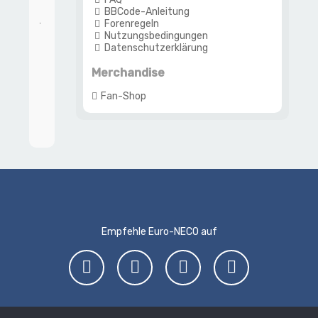
rierung
BBCode-Anleitung
Forenregeln
ben oder
Nutzungsbedingungen
glich in
Datenschutzerklärung
m
lichen
Merchandise
h
rt.
Fan-Shop
Empfehle Euro-NECO auf