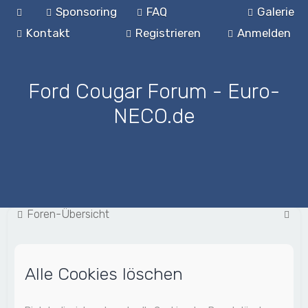
Sponsoring
FAQ
Galerie
Kontakt
Registrieren
Anmelden
Ford Cougar Forum - Euro-
NECO.de
S
Foren-Übersicht
u
c
Alle Cookies löschen
h
e