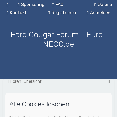
Sponsoring
FAQ
Galerie
Kontakt
Registrieren
Anmelden
Ford Cougar Forum - Euro-
NECO.de
S
Foren-Übersicht
u
c
Alle Cookies löschen
h
e