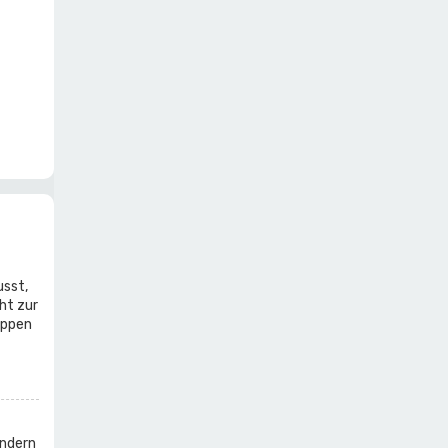
usst,
ht zur
uppen
indern