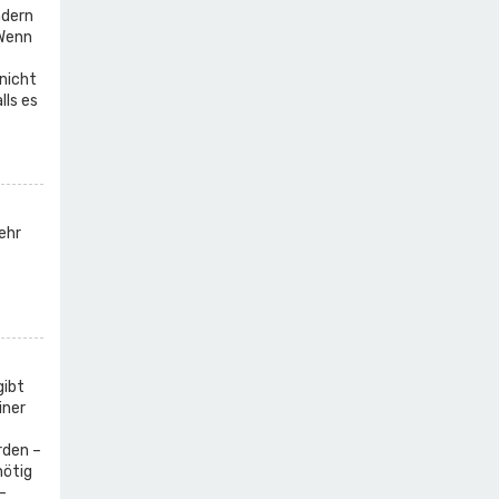
ndern
 Wenn
nicht
lls es
ehr
gibt
iner
rden –
nötig
-