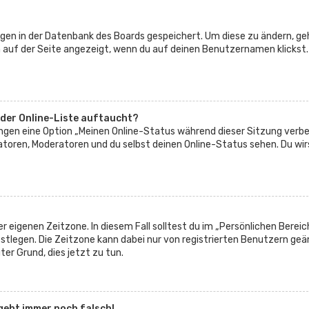
ungen in der Datenbank des Boards gespeichert. Um diese zu ändern, ge
n auf der Seite angezeigt, wenn du auf deinen Benutzernamen klickst.
 der Online-Liste auftaucht?
lungen eine Option „Meinen Online-Status während dieser Sitzung verbe
atoren, Moderatoren und du selbst deinen Online-Status sehen. Du wir
r eigenen Zeitzone. In diesem Fall solltest du im „Persönlichen Bereic
festlegen. Die Zeitzone kann dabei nur von registrierten Benutzern ge
uter Grund, dies jetzt zu tun.
 geht immer noch falsch!