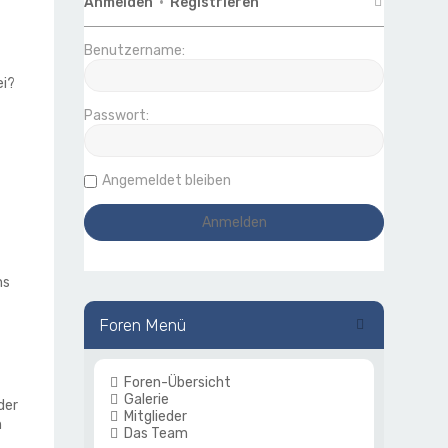
Anmelden
•
Registrieren
Benutzername:
ei?
Passwort:
Angemeldet bleiben
ms
Foren Menü
Foren-Übersicht
Galerie
der
Mitglieder
n
Das Team