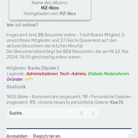
Name des Albums:
MZ-Nico
Hochgeladen von:
MZ-Nico
Wer ist online?
Insgesamt sind
28
Besucher online :: 1 sichtbares Mitglied, 0
unsichtbare Mitglieder und 27 Gäste (basierend auf den
aktiven Besuchern der letzten Minute)
Der Besucherrekord liegt bei
502
Besuchern, die am Mi 22. Mai
2024, 14:59 gleichzeitig online waren.
Mitglieder:
Baidu [Spider]
Legende:
Administratoren
,
Tech-Admins
,
Globale Moderatoren
,
Gründer
,
VIPs
Statistik
1835 Bilder • Kommentare insgesamt:
19
• Persönliche Galerien
insgesamt:
93
• Unsere neueste persönliche Galerie:
Kise76
Suche
Erweiterte Suche
Anmelden
•
Registrieren