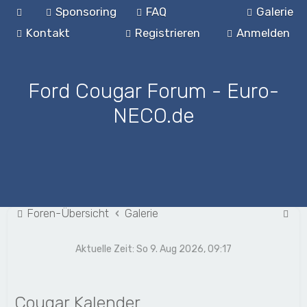
Sponsoring
FAQ
Galerie
Kontakt
Registrieren
Anmelden
Ford Cougar Forum - Euro-
NECO.de
S
Foren-Übersicht
Galerie
u
Aktuelle Zeit: So 9. Aug 2026, 09:17
c
h
e
Cougar Kalender