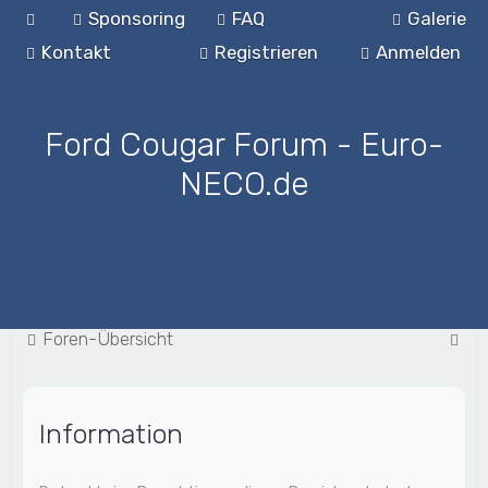
Sponsoring
FAQ
Galerie
Kontakt
Registrieren
Anmelden
Ford Cougar Forum - Euro-
NECO.de
S
Foren-Übersicht
u
c
Information
h
e