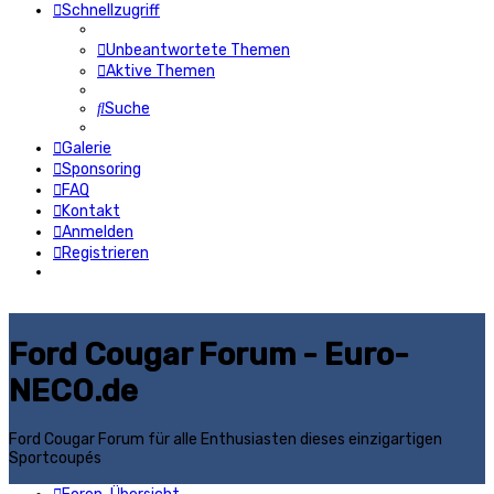
Schnellzugriff
Unbeantwortete Themen
Aktive Themen
Suche
Galerie
Sponsoring
FAQ
Kontakt
Anmelden
Registrieren
Ford Cougar Forum - Euro-
NECO.de
Ford Cougar Forum für alle Enthusiasten dieses einzigartigen
Sportcoupés